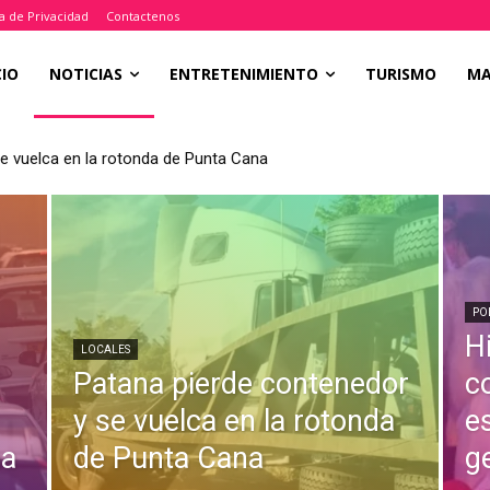
ca de Privacidad
Contactenos
CIO
NOTICIAS
ENTRETENIMIENTO
TURISMO
M
e vuelca en la rotonda de Punta Cana
PO
H
LOCALES
Patana pierde contenedor
c
y se vuelca en la rotonda
e
na
de Punta Cana
g