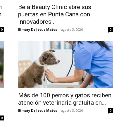
n
Bela Beauty Clinic abre sus
n
puertas en Punta Cana con
innovadores...
Bimary De Jesus Matos
-
agosto 3, 2026
0
0
Más de 100 perros y gatos reciben
atención veterinaria gratuita en...
Bimary De Jesus Matos
-
agosto 3, 2026
0
0