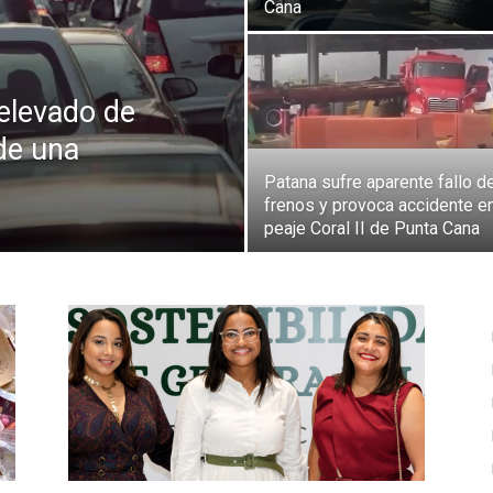
Cana
 elevado de
de una
Patana sufre aparente fallo d
frenos y provoca accidente en
peaje Coral II de Punta Cana