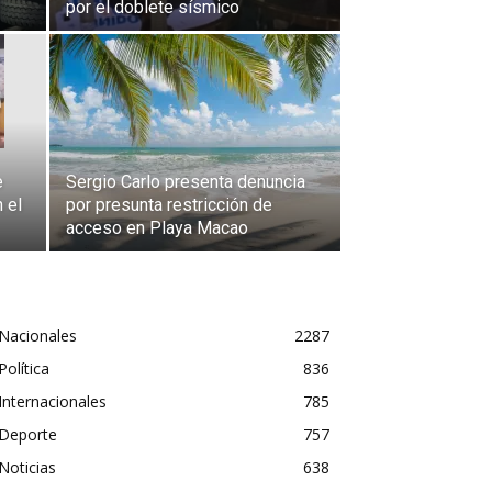
por el doblete sísmico
e
Sergio Carlo presenta denuncia
 el
por presunta restricción de
acceso en Playa Macao
Nacionales
2287
Política
836
Internacionales
785
Deporte
757
Noticias
638