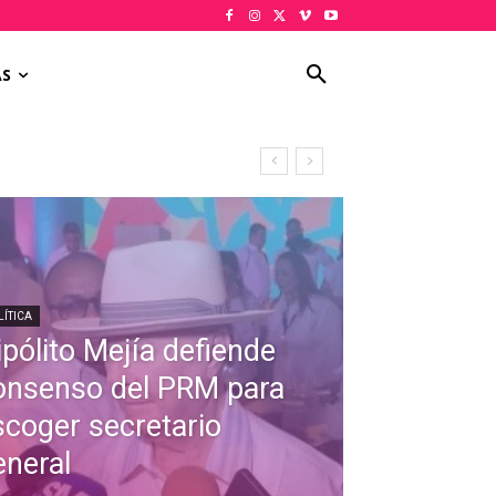
AS
LÍTICA
ipólito Mejía defiende
onsenso del PRM para
scoger secretario
eneral