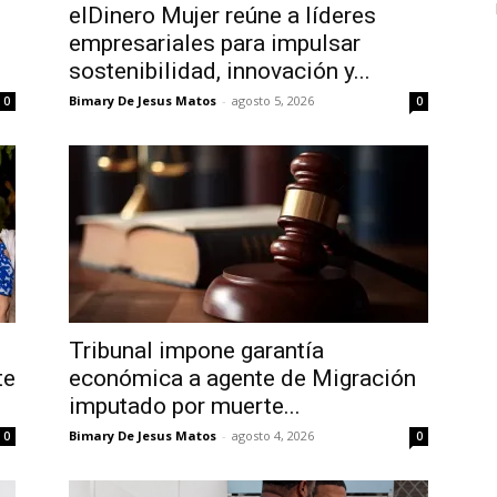
elDinero Mujer reúne a líderes
empresariales para impulsar
sostenibilidad, innovación y...
Bimary De Jesus Matos
-
agosto 5, 2026
0
0
Tribunal impone garantía
te
económica a agente de Migración
imputado por muerte...
Bimary De Jesus Matos
-
agosto 4, 2026
0
0