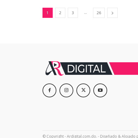
...
1
2
3
26
© Copyright - Ardigital.com.do. - Diseñado & Alojado