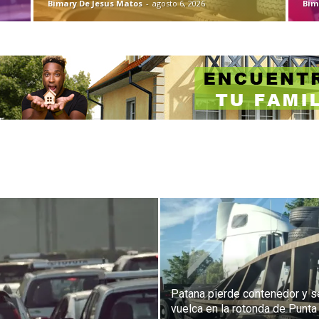
Bimary De Jesus Matos
-
agosto 6, 2026
Bim
Patana pierde contenedor y s
vuelca en la rotonda de Punta