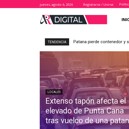
Políti
jueves, agosto 6, 2026
Registrarse / Unirse
INI
Patana pierde contenedor y s
TENDENCIA
LOCALES
Extenso tapón afecta el
elevado de Punta Cana
tras vuelco de una pata