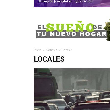
Bimary De Jesus Matos
-
agosto 6, 2026
Inicio
Noticias
Locales
LOCALES