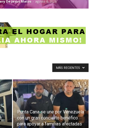
ary De Jesus Matos
-
agosto 6, 2026
MÁS RECIENTES
Punta Cana se une por Venezuela
e
con un gran concierto benéfico
para apoyar a familias afectadas