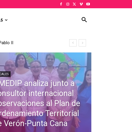
AS
ablo II
CALES
MEDIP analiza junto a
onsultor internacional
bservaciones al Plan de
rdenamiento Territorial
e Verón-Punta Cana