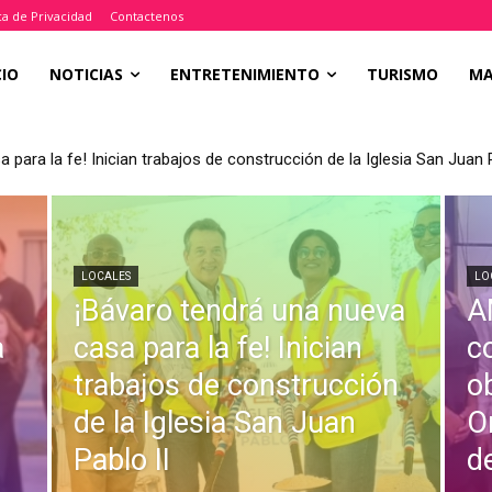
ica de Privacidad
Contactenos
CIO
NOTICIAS
ENTRETENIMIENTO
TURISMO
M
 para la fe! Inician trabajos de construcción de la Iglesia San Juan P
LOCALES
LO
¡Bávaro tendrá una nueva
A
a
casa para la fe! Inician
c
trabajos de construcción
o
de la Iglesia San Juan
O
Pablo II
d