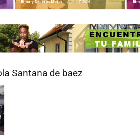
Bimary De Jesus Matos
-
agosto 7, 2026
Bim
ola Santana de baez