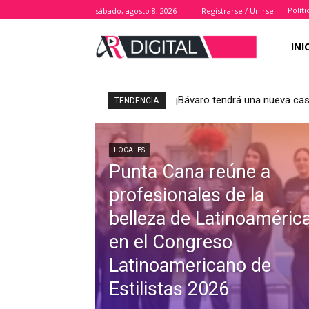
Polít
sábado, agosto 8, 2026
Registrarse / Unirse
INI
¡Bávaro tendrá una nueva casa
TENDENCIA
LOCALES
Punta Cana reúne a
profesionales de la
belleza de Latinoaméric
en el Congreso
Latinoamericano de
Estilistas 2026