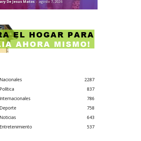
ary De Jesus Matos
-
agosto 7, 2026
Nacionales
2287
Política
837
Internacionales
786
Deporte
758
Noticias
643
Entretenimiento
537