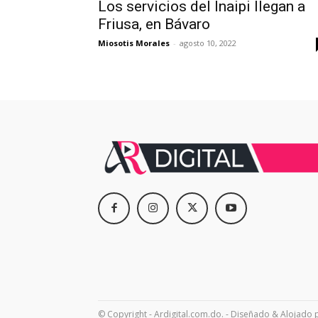
Los servicios del Inaipi llegan a
Friusa, en Bávaro
Miosotis Morales
-
agosto 10, 2022
© Copyright - Ardigital.com.do. - Diseñado & Alojado