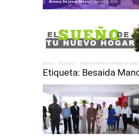
Bimary De Jesus Matos
-
agosto 8, 2026
Inicio
Etiquetas
Besaida Manola Santana de baez
Etiqueta: Besaida Man