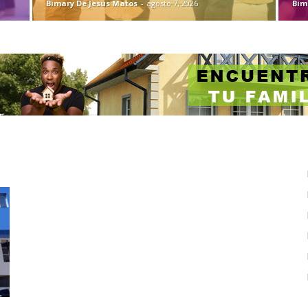
Bimary De Jesus Matos
-
agosto 7, 2026
Bim