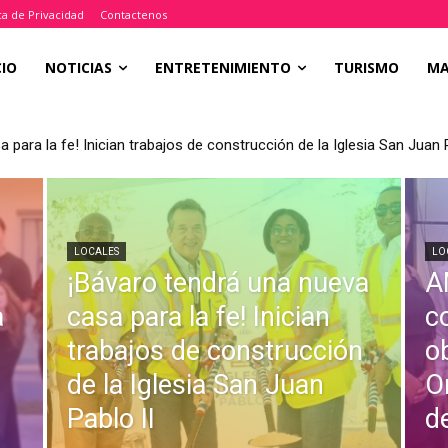
ica de Privacidad
Contactenos
CIO
NOTICIAS
ENTRETENIMIENTO
TURISMO
M
 para la fe! Inician trabajos de construcción de la Iglesia San Juan P
LOCALES
LO
¡Bávaro tendrá una nueva
A
a
casa para la fe! Inician
c
trabajos de construcción
o
de la Iglesia San Juan
O
Pablo II
d