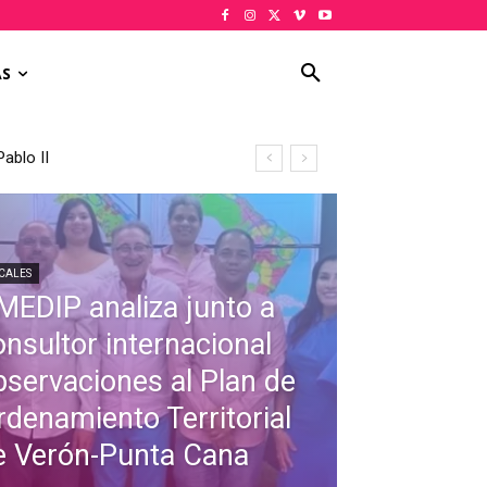
AS
ablo II
CALES
MEDIP analiza junto a
onsultor internacional
bservaciones al Plan de
rdenamiento Territorial
e Verón-Punta Cana