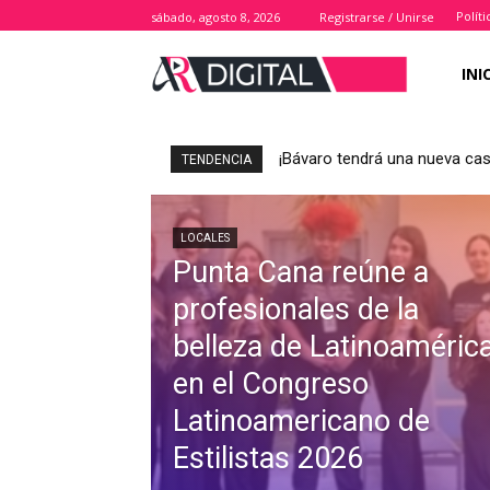
Polít
sábado, agosto 8, 2026
Registrarse / Unirse
INI
¡Bávaro tendrá una nueva casa
TENDENCIA
LOCALES
Punta Cana reúne a
profesionales de la
belleza de Latinoaméric
en el Congreso
Latinoamericano de
Estilistas 2026