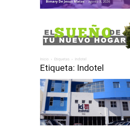
Bimary De Jesus Matos
-
agosto 8, 2026
Inicio
Etiquetas
Indotel
Etiqueta: Indotel