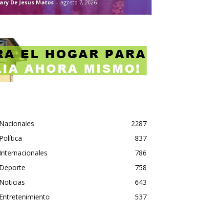
ary De Jesus Matos
-
agosto 7, 2026
Nacionales
2287
Política
837
Internacionales
786
Deporte
758
Noticias
643
Entretenimiento
537