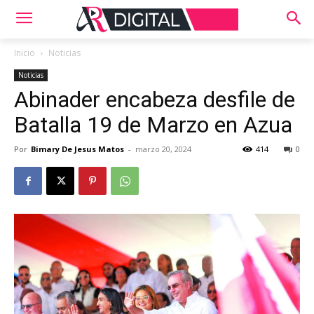
Inicio
Noticias
Noticias
Abinader encabeza desfile de
Batalla 19 de Marzo en Azua
Por
Bimary De Jesus Matos
-
marzo 20, 2024
414
0