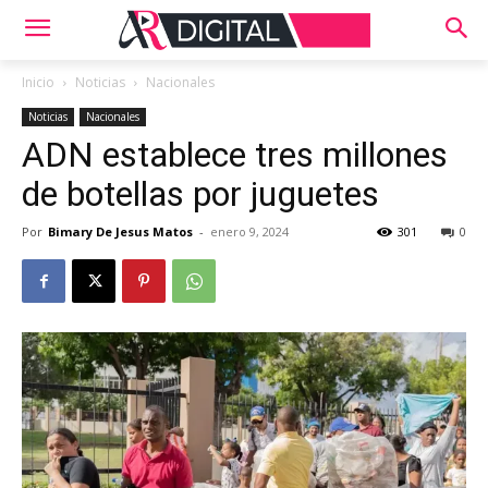
Inicio
Noticias
Nacionales
Noticias
Nacionales
ADN establece tres millones
de botellas por juguetes
Por
Bimary De Jesus Matos
-
enero 9, 2024
301
0