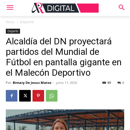
Inicio
Deporte
Deporte
Alcaldía del DN proyectará
partidos del Mundial de
Fútbol en pantalla gigante en
el Malecón Deportivo
Por
Bimary De Jesus Matos
-
junio 11, 2026
89
0