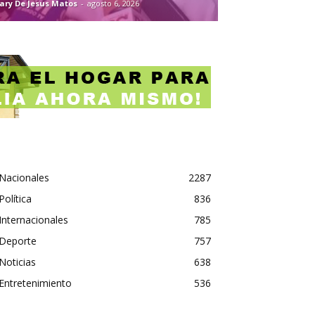
ary De Jesus Matos
-
agosto 6, 2026
Nacionales
2287
Política
836
Internacionales
785
Deporte
757
Noticias
638
Entretenimiento
536