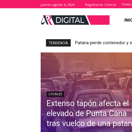
Políti
jueves, agosto 6, 2026
Registrarse / Unirse
INI
Patana pierde contenedor y s
TENDENCIA
LOCALES
Extenso tapón afecta el
elevado de Punta Cana
tras vuelco de una pata