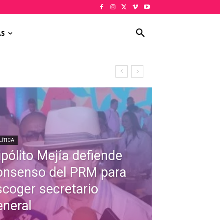
AS
LÍTICA
ipólito Mejía defiende
onsenso del PRM para
scoger secretario
eneral