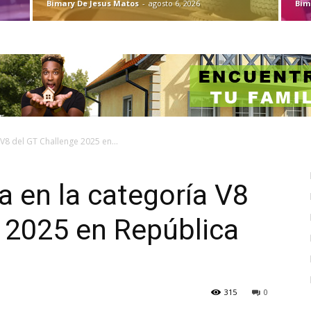
Bimary De Jesus Matos
-
agosto 6, 2026
Bim
 V8 del GT Challenge 2025 en...
a en la categoría V8
 2025 en República
315
0