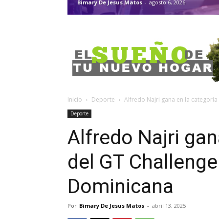
Bimary De Jesus Matos
-
agosto 6, 2026
Inicio
Deporte
Alfredo Najri gana en la categoría
Deporte
Alfredo Najri gan
del GT Challenge
Dominicana
Por
Bimary De Jesus Matos
-
abril 13, 2025