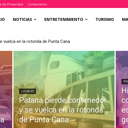
ca de Privacidad
Contactenos
CIO
NOTICIAS
ENTRETENIMIENTO
TURISMO
M
e vuelca en la rotonda de Punta Cana
PO
H
LOCALES
Patana pierde contenedor
c
y se vuelca en la rotonda
e
na
de Punta Cana
g