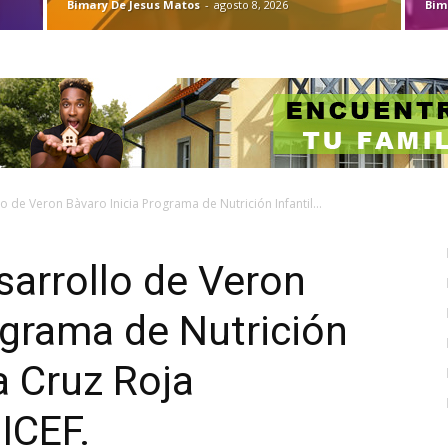
Bimary De Jesus Matos
-
agosto 8, 2026
Bim
o de Veron Bàvaro Inicia Programa de Nutrición Infantil...
sarrollo de Veron
ograma de Nutrición
la Cruz Roja
ICEF.