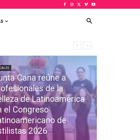
AS
CALES
unta Cana reúne a
rofesionales de la
elleza de Latinoamérica
n el Congreso
atinoamericano de
tilistas 2026