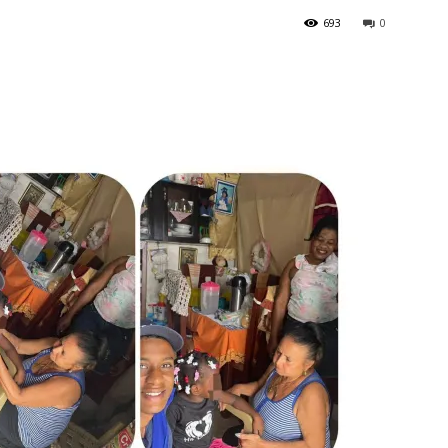
693
0