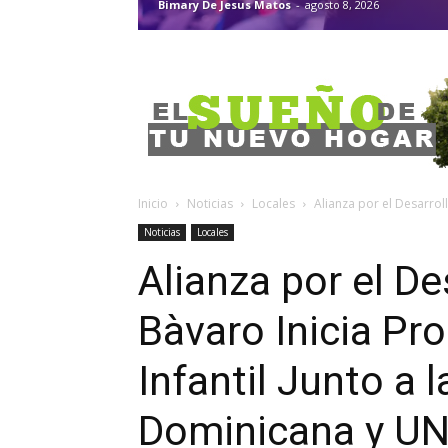
Bimary De Jesus Matos
-
agosto 8, 2026
Inicio
Noticias
Locales
Alianza por el Desarroll
Noticias
Locales
Alianza por el De
Bàvaro Inicia Pr
Infantil Junto a 
Dominicana y UN