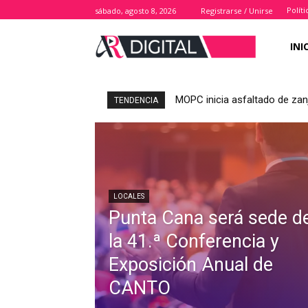
Polít
sábado, agosto 8, 2026
Registrarse / Unirse
INI
MOPC inicia asfaltado de zan
TENDENCIA
LOCALES
Punta Cana será sede d
la 41.ª Conferencia y
Exposición Anual de
CANTO