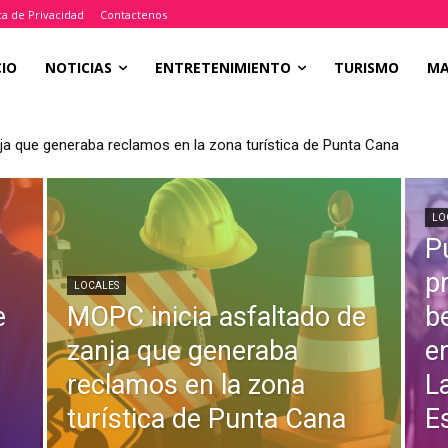
ica de Privacidad
Contactenos
CIO
NOTICIAS
ENTRETENIMIENTO
TURISMO
M
ja que generaba reclamos en la zona turística de Punta Cana
LO
P
p
LOCALES
e
MOPC inicia asfaltado de
b
zanja que generaba
e
reclamos en la zona
L
turística de Punta Cana
Es