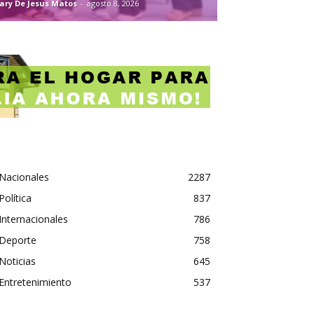
ary De Jesus Matos
-
agosto 8, 2026
Nacionales
2287
Política
837
Internacionales
786
Deporte
758
Noticias
645
Entretenimiento
537