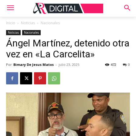
Inicio
Noticias
Nacionales
Noticias
Nacionales
Ángel Martínez, detenido otra
vez en «La Carcelita»
Por
Bimary De Jesus Matos
-
julio 23, 2025
472
0