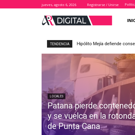
Políti
jueves, agosto 6, 2026
Registrarse / Unirse
INI
Hipólito Mejía defiende cons
TENDENCIA
LOCALES
Patana pierde contened
y se vuelca en la rotond
de Punta Cana