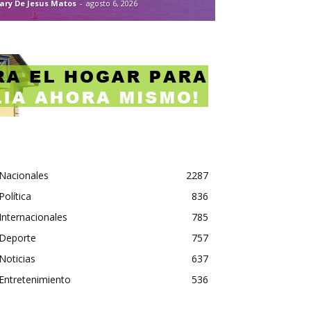
ary De Jesus Matos
-
agosto 6, 2026
Nacionales
2287
Política
836
Internacionales
785
Deporte
757
Noticias
637
Entretenimiento
536