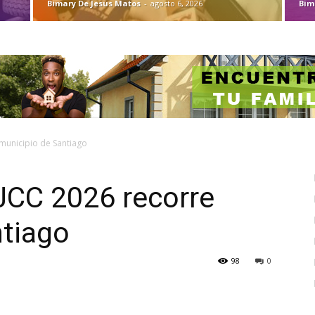
Bimary De Jesus Matos
-
agosto 6, 2026
Bim
 municipio de Santiago
JCC 2026 recorre
ntiago
98
0