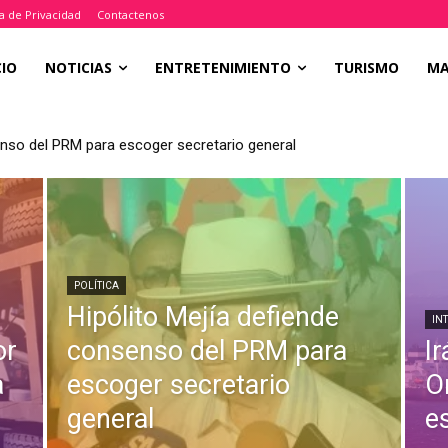
ca de Privacidad
Contactenos
CIO
NOTICIAS
ENTRETENIMIENTO
TURISMO
M
enso del PRM para escoger secretario general
POLÍTICA
Hipólito Mejía defiende
IN
or
consenso del PRM para
I
a
escoger secretario
O
general
e