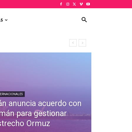
AS
TERNACIONALES
rán anuncia acuerdo con
mán para gestionar
strecho Ormuz