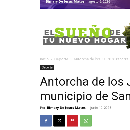
Bimary De Jesus Matos
-
agosto 6, 2026
Inicio
Deporte
Antorcha de los JCC 2026 recorre
Deporte
Antorcha de los 
municipio de Sa
Por
Bimary De Jesus Matos
-
junio 10, 2026