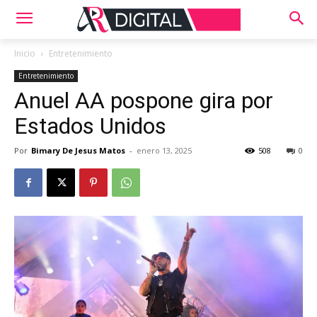
Inicio
Entretenimiento
Entretenimiento
Anuel AA pospone gira por
Estados Unidos
Por
Bimary De Jesus Matos
-
enero 13, 2025
508
0