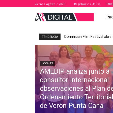
Polít
viernes, agosto 7, 2026
Registrarse / Unirse
INI
Dominican Film Festival abre 
TENDENCIA
LOCALES
AMEDIP analiza junto a
consultor internacional
observaciones al Plan d
Ordenamiento Territoria
de Verón-Punta Cana