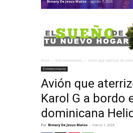
Bimary De Jesus Matos
-
agosto 7, 2026
Inicio
Entretenimiento
Avión que aterrizó de emer
Entretenimiento
Avión que aterri
Karol G a bordo 
dominicana Heli
Por
Bimary De Jesus Matos
-
marzo 1, 2024