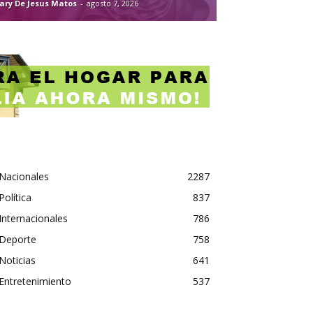
ary De Jesus Matos
-
agosto 7, 2026
Nacionales
2287
Política
837
Internacionales
786
Deporte
758
Noticias
641
Entretenimiento
537