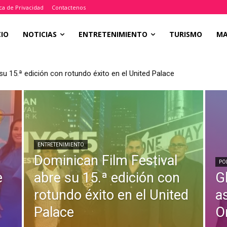
ica de Privacidad
Contactenos
CIO
NOTICIAS
ENTRETENIMIENTO
TURISMO
M
su 15.ª edición con rotundo éxito en el United Palace
ENTRETENIMIENTO
Dominican Film Festival
PO
e
abre su 15.ª edición con
Gl
l
rotundo éxito en el United
a
Palace
O