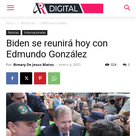
Inicio
Noticias
Internacionales
Noticias
Internacionales
Biden se reunirá hoy con
Edmundo González
Por
Bimary De Jesus Matos
-
enero 6, 2025
324
0