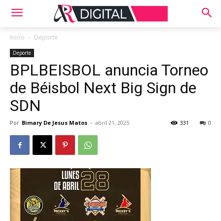
Inicio
Deporte
Deporte
BPLBEISBOL anuncia Torneo
de Béisbol Next Big Sign de
SDN
Por
Bimary De Jesus Matos
-
abril 21, 2025
331
0