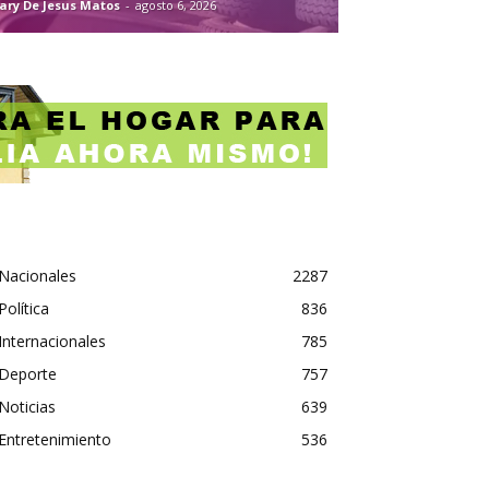
ary De Jesus Matos
-
agosto 6, 2026
Nacionales
2287
Política
836
Internacionales
785
Deporte
757
Noticias
639
Entretenimiento
536