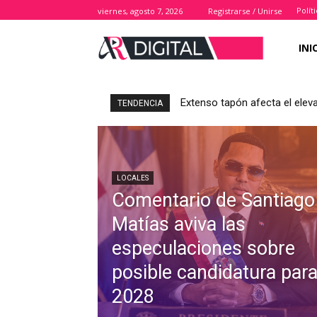
Polít
viernes, agosto 7, 2026
Registrarse / Unirse
INI
Extenso tapón afecta el elev
TENDENCIA
LOCALES
Comentario de Santiago
Matías aviva las
especulaciones sobre
posible candidatura par
2028