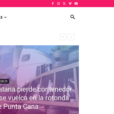
AS
CALES
atana pierde contenedor
 se vuelca en la rotonda
e Punta Cana