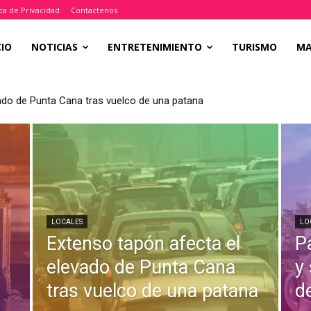
ica de Privacidad
Contactenos
CIO
NOTICIAS
ENTRETENIMIENTO
TURISMO
M
ado de Punta Cana tras vuelco de una patana
LOCALES
LO
Extenso tapón afecta el
P
a
elevado de Punta Cana
y
tras vuelco de una patana
d