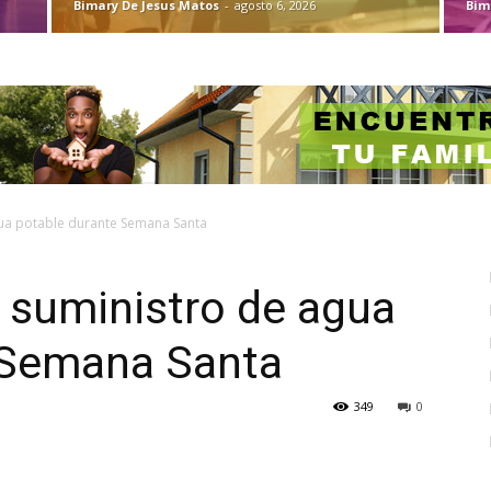
Bimary De Jesus Matos
-
agosto 6, 2026
Bim
ua potable durante Semana Santa
 suministro de agua
 Semana Santa
349
0