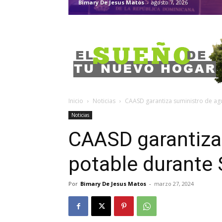
Bimary De Jesus Matos
-
agosto 7, 2026
Inicio
Noticias
CAASD garantiza suministro de ag
Noticias
CAASD garantiza
potable durante
Por
Bimary De Jesus Matos
-
marzo 27, 2024