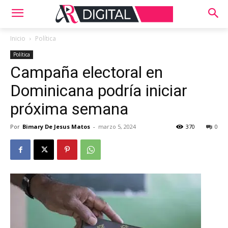
Inicio
Política
Política
Campaña electoral en
Dominicana podría iniciar
próxima semana
Por
Bimary De Jesus Matos
-
marzo 5, 2024
370
0