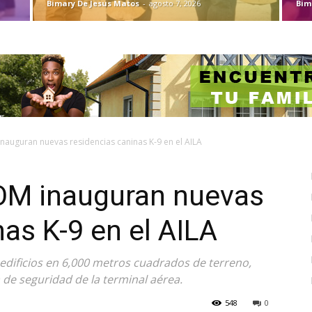
Bimary De Jesus Matos
-
agosto 7, 2026
Bim
auguran nuevas residencias caninas K-9 en el AILA
M inauguran nuevas
nas K-9 en el AILA
edificios en 6,000 metros cuadrados de terreno,
 de seguridad de la terminal aérea.
548
0