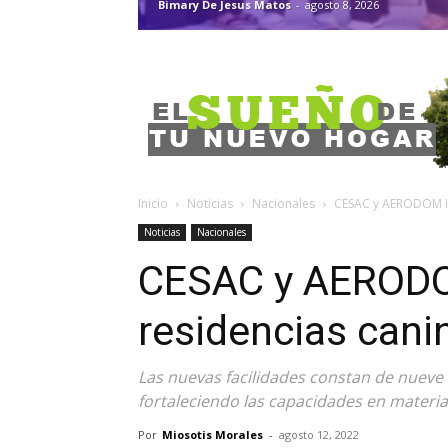
Bimary De Jesus Matos
-
agosto 8, 2026
Inicio
Noticias
Nacionales
CESAC y AERODOM in
Noticias
Nacionales
CESAC y AERODO
residencias cani
Las nuevas facilidades constan de nueve 
fortaleciendo las capacidades en materia
Por
Miosotis Morales
-
agosto 12, 2022