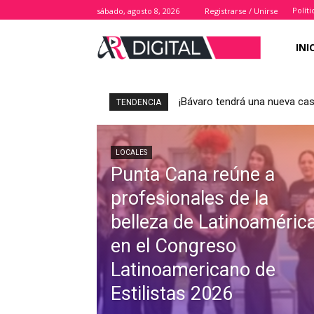
Polít
sábado, agosto 8, 2026
Registrarse / Unirse
INI
¡Bávaro tendrá una nueva casa p
AMEDIP analiza junto a cons
TENDENCIA
LOCALES
Punta Cana reúne a
profesionales de la
belleza de Latinoaméric
en el Congreso
Latinoamericano de
Estilistas 2026