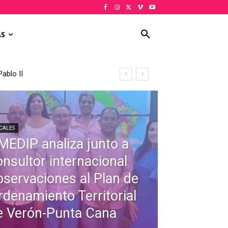
AS
blo II
ial de Verón-Punta Cana
CALES
MEDIP analiza junto a
onsultor internacional
bservaciones al Plan de
rdenamiento Territorial
e Verón-Punta Cana