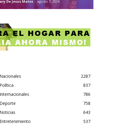
ary De Jesus Matos
-
agosto 7, 2026
Nacionales
2287
Política
837
Internacionales
786
Deporte
758
Noticias
643
Entretenimiento
537