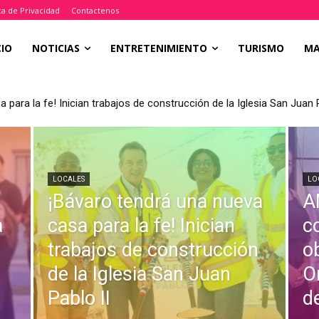
ica de Privacidad
Contactenos
CIO
NOTICIAS
ENTRETENIMIENTO
TURISMO
M
ara la fe! Inician trabajos de construcción de la Iglesia San Juan Pa
ultor internacional observaciones al Plan de Ordenamiento Territor
LOCALES
LO
¡Bávaro tendrá una nueva
A
a
casa para la fe! Inician
c
trabajos de construcción
o
de la Iglesia San Juan
O
Pablo II
d