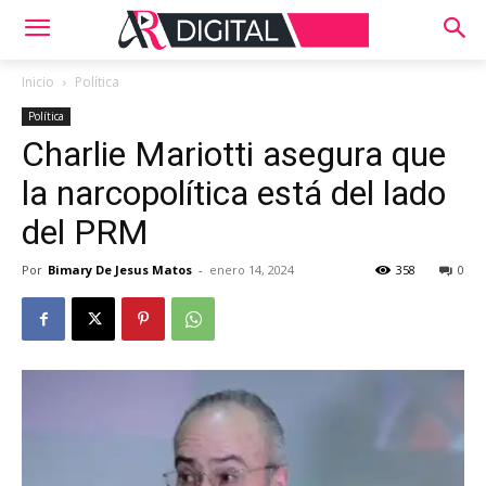
Inicio
Política
Política
Charlie Mariotti asegura que
la narcopolítica está del lado
del PRM
Por
Bimary De Jesus Matos
-
enero 14, 2024
358
0