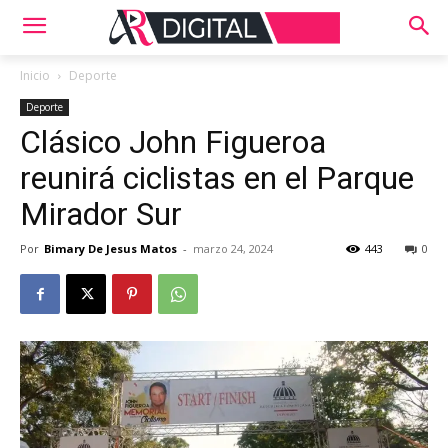
Inicio
Deporte
Deporte
Clásico John Figueroa
reunirá ciclistas en el Parque
Mirador Sur
Por
Bimary De Jesus Matos
-
marzo 24, 2024
443
0