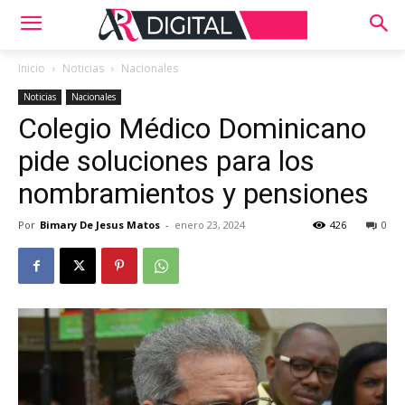
Inicio
Noticias
Nacionales
Noticias
Nacionales
Colegio Médico Dominicano
pide soluciones para los
nombramientos y pensiones
Por
Bimary De Jesus Matos
-
enero 23, 2024
426
0