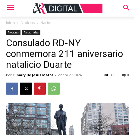
Inicio
Noticias
Nacionales
Noticias
Nacionales
Consulado RD-NY
conmemora 211 aniversario
natalicio Duarte
Por
Bimary De Jesus Matos
-
enero 27, 2024
388
0