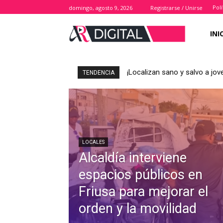
Polí
domingo, agosto 9, 2026
Registrarse / Unirse
INI
¡Localizan sano y salvo a j
TENDENCIA
LOCALES
Alcaldía interviene
espacios públicos en
Friusa para mejorar el
orden y la movilidad