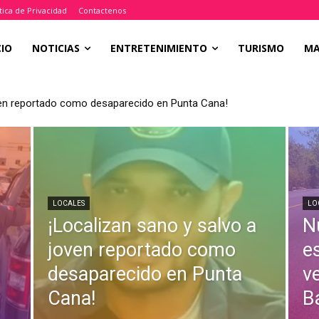
tica de Privacidad
Contactenos
CIO
NOTICIAS
ENTRETENIMIENTO
TURISMO
M
oven reportado como desaparecido en Punta Cana!
LOCALES
LO
¡Localizan sano y salvo a
N
joven reportado como
e
desaparecido en Punta
v
Cana!
B