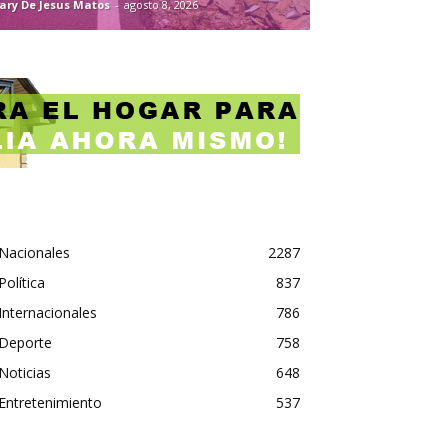
ary De Jesus Matos
-
agosto 8, 2026
Nacionales
2287
Política
837
Internacionales
786
Deporte
758
Noticias
648
Entretenimiento
537