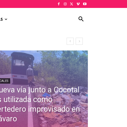
AS
CALES
ueva vía junto a Cocotal
s utilizada como
ertedero improvisado en
ávaro