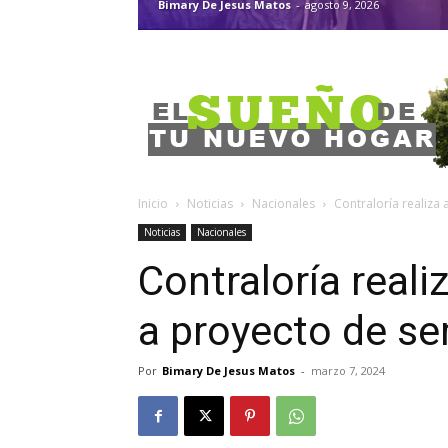
Bimary De Jesus Matos
-
agosto 9, 2026
Inicio
Noticias
Nacionales
Contraloría realiza 
Noticias
Nacionales
Contraloría reali
a proyecto de se
Por
Bimary De Jesus Matos
-
marzo 7, 2024