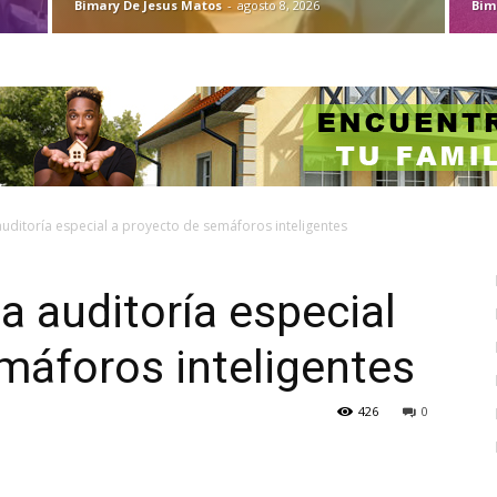
Bimary De Jesus Matos
-
agosto 8, 2026
Bim
auditoría especial a proyecto de semáforos inteligentes
za auditoría especial
máforos inteligentes
426
0