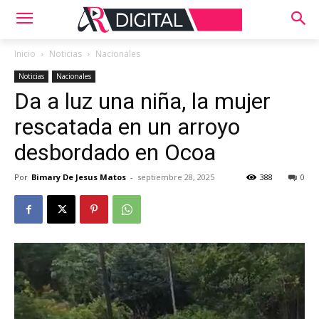
Inicio
Noticias
Nacionales
Noticias
Nacionales
Da a luz una niña, la mujer
rescatada en un arroyo
desbordado en Ocoa
Por
Bimary De Jesus Matos
-
septiembre 28, 2025
388
0