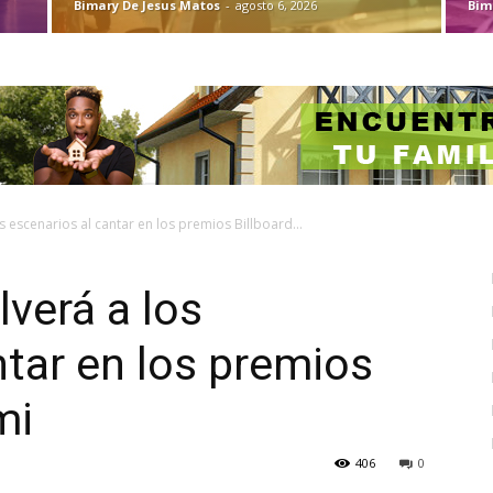
Bimary De Jesus Matos
-
agosto 6, 2026
Bim
 escenarios al cantar en los premios Billboard...
verá a los
ntar en los premios
mi
406
0