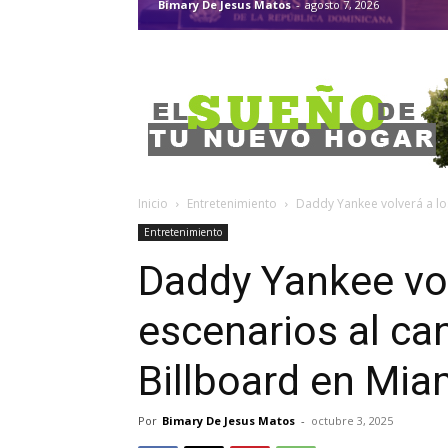
Bimary De Jesus Matos
-
agosto 7, 2026
Inicio
Entretenimiento
Daddy Yankee volverá a los
Entretenimiento
Daddy Yankee vol
escenarios al ca
Billboard en Mia
Por
Bimary De Jesus Matos
-
octubre 3, 2025