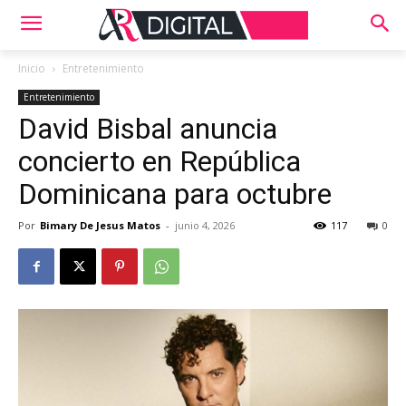
Inicio
Entretenimiento
Entretenimiento
David Bisbal anuncia
concierto en República
Dominicana para octubre
Por
Bimary De Jesus Matos
-
junio 4, 2026
117
0