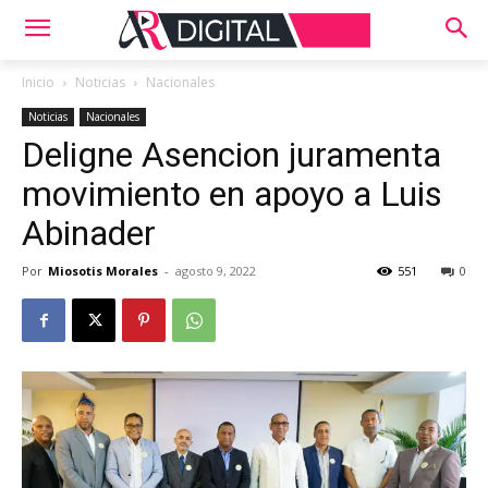
Inicio
Noticias
Nacionales
Noticias
Nacionales
Deligne Asencion juramenta
movimiento en apoyo a Luis
Abinader
Por
Miosotis Morales
-
agosto 9, 2022
551
0