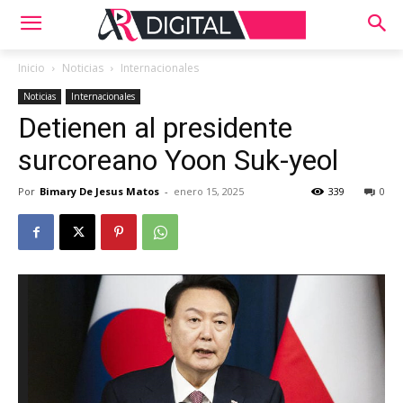
Inicio
Noticias
Internacionales
Noticias
Internacionales
Detienen al presidente
surcoreano Yoon Suk-yeol
Por
Bimary De Jesus Matos
-
enero 15, 2025
339
0