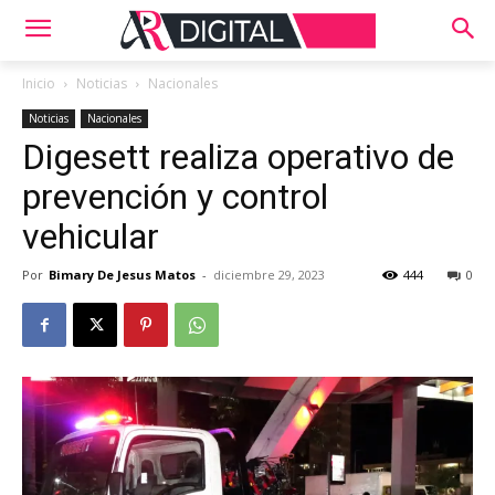
Inicio
Noticias
Nacionales
Noticias
Nacionales
Digesett realiza operativo de
prevención y control
vehicular
Por
Bimary De Jesus Matos
-
diciembre 29, 2023
444
0