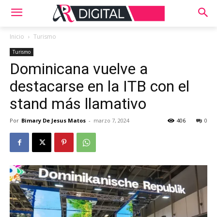
Inicio
Turismo
Turismo
Dominicana vuelve a
destacarse en la ITB con el
stand más llamativo
Por
Bimary De Jesus Matos
-
marzo 7, 2024
406
0