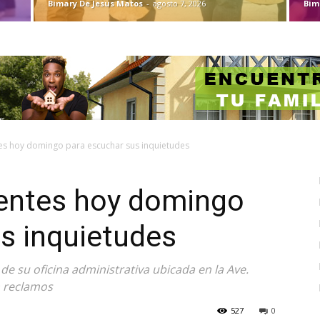
Bimary De Jesus Matos
-
agosto 7, 2026
Bim
tes hoy domingo para escuchar sus inquietudes
ientes hoy domingo
us inquietudes
de su oficina administrativa ubicada en la Ave.
on reclamos
527
0