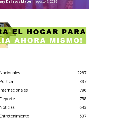
ary De Jesus Matos
-
agosto 7, 2026
Nacionales
2287
Política
837
Internacionales
786
Deporte
758
Noticias
643
Entretenimiento
537