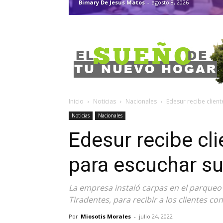
Bimary De Jesus Matos
-
agosto 8, 2026
Inicio
Noticias
Nacionales
Edesur recibe clien
Noticias
Nacionales
Edesur recibe cl
para escuchar s
La empresa instaló carpas en el parqueo 
Tiradentes, para recibir a los clientes c
Por
Miosotis Morales
-
julio 24, 2022