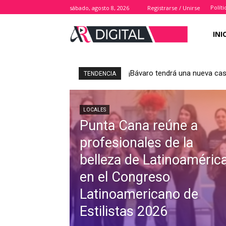
Polít
sábado, agosto 8, 2026
Registrarse / Unirse
INI
¡Bávaro tendrá una nueva casa pa
AMEDIP analiza junto a cons
TENDENCIA
LOCALES
Punta Cana reúne a
profesionales de la
belleza de Latinoaméric
en el Congreso
Latinoamericano de
Estilistas 2026