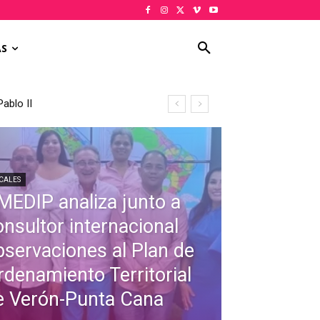
AS
lo II
al de Verón-Punta Cana
CALES
MEDIP analiza junto a
onsultor internacional
bservaciones al Plan de
rdenamiento Territorial
e Verón-Punta Cana