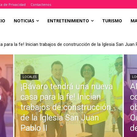
ica de Privacidad
Contactenos
CIO
NOTICIAS
ENTRETENIMIENTO
TURISMO
M
ra la fe! Inician trabajos de construcción de la Iglesia San Juan Pab
ultor internacional observaciones al Plan de Ordenamiento Territori
LOCALES
LO
¡Bávaro tendrá una nueva
A
a
casa para la fe! Inician
c
trabajos de construcción
o
de la Iglesia San Juan
O
Pablo II
d