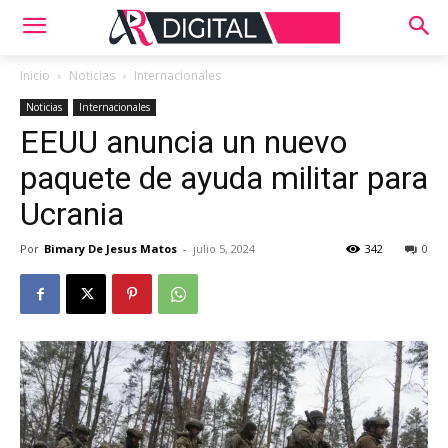
Inicio
Noticias
Internacionales
Noticias
Internacionales
EEUU anuncia un nuevo
paquete de ayuda militar para
Ucrania
Por
Bimary De Jesus Matos
-
julio 5, 2024
342
0