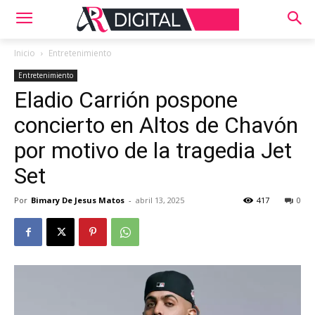
Inicio
Entretenimiento
Entretenimiento
Eladio Carrión pospone
concierto en Altos de Chavón
por motivo de la tragedia Jet
Set
Por
Bimary De Jesus Matos
-
abril 13, 2025
417
0