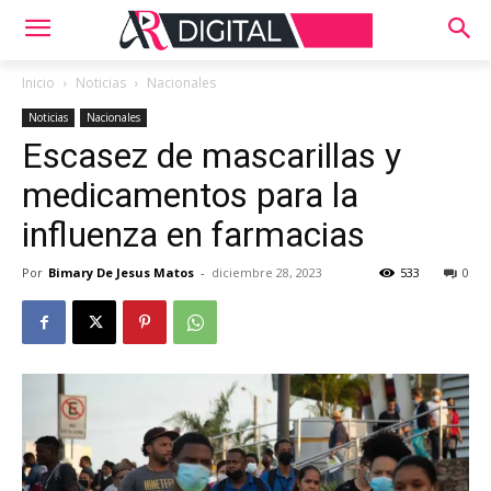
Inicio
Noticias
Nacionales
Noticias
Nacionales
Escasez de mascarillas y
medicamentos para la
influenza en farmacias
Por
Bimary De Jesus Matos
-
diciembre 28, 2023
533
0