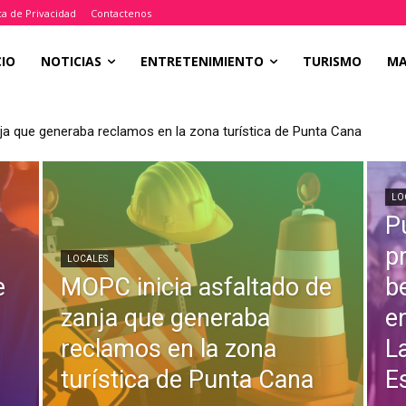
ica de Privacidad
Contactenos
CIO
NOTICIAS
ENTRETENIMIENTO
TURISMO
M
ja que generaba reclamos en la zona turística de Punta Cana
LO
P
p
LOCALES
e
MOPC inicia asfaltado de
b
zanja que generaba
e
reclamos en la zona
L
turística de Punta Cana
Es