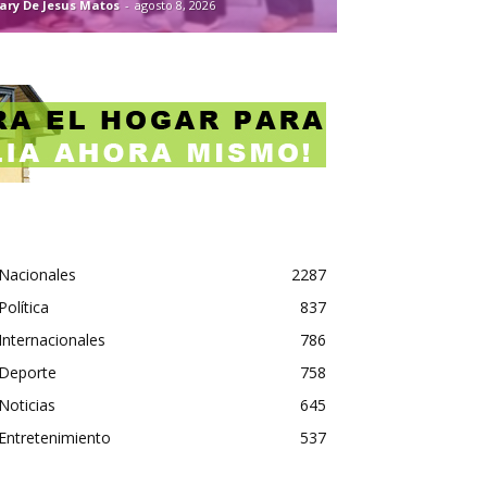
ary De Jesus Matos
-
agosto 8, 2026
Nacionales
2287
Política
837
Internacionales
786
Deporte
758
Noticias
645
Entretenimiento
537