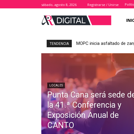
Polít
sábado, agosto 8, 2026
Registrarse / Unirse
INI
MOPC inicia asfaltado de zan
TENDENCIA
LOCALES
Punta Cana será sede d
la 41.ª Conferencia y
Exposición Anual de
CANTO