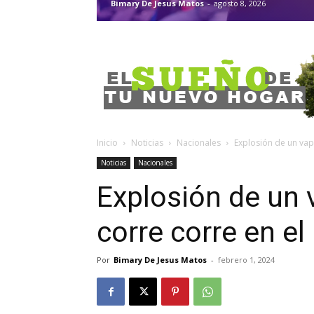
Bimary De Jesus Matos
-
agosto 8, 2026
Inicio
Noticias
Nacionales
Explosión de un vape
Noticias
Nacionales
Explosión de un 
corre corre en el
Por
Bimary De Jesus Matos
-
febrero 1, 2024