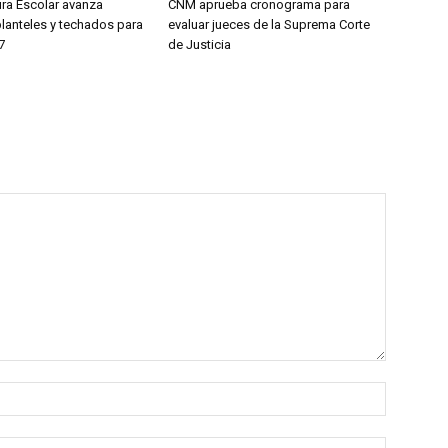
ura Escolar avanza
CNM aprueba cronograma para
planteles y techados para
evaluar jueces de la Suprema Corte
7
de Justicia