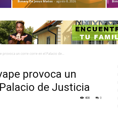
Bimary De Jesus Matos
-
agosto 8, 2026
Bim
 provoca un corre corre en el Palacio de...
vape provoca un
 Palacio de Justicia
408
0