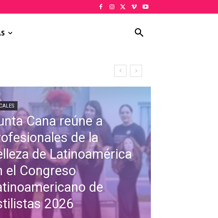
AS
CALES
unta Cana reúne a
rofesionales de la
elleza de Latinoamérica
n el Congreso
atinoamericano de
tilistas 2026