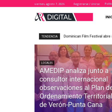
Polít
viernes, agosto 7, 2026
Registrarse / Unirse
INI
Dominican Film Festival abre 
TENDENCIA
LOCALES
AMEDIP analiza junto a
consultor internacional
observaciones al Plan d
Ordenamiento Territoria
de Verón-Punta Cana