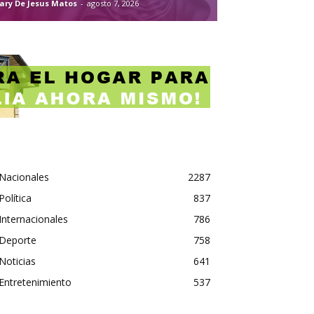
ary De Jesus Matos
-
agosto 7, 2026
Nacionales
2287
Política
837
Internacionales
786
Deporte
758
Noticias
641
Entretenimiento
537