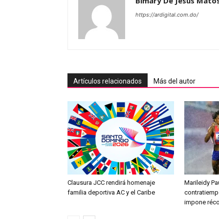
Bimary De Jesus Mato
https://ardigital.com.do/
Artículos relacionados
Más del autor
Clausura JCC rendirá homenaje
Marileidy Pa
familia deportiva AC y el Caribe
contratiemp
impone réc