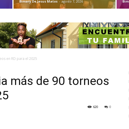
Bimary De Jesus Matos
-
agosto 7, 2026
Bim
eos en RD para el 2025
ia más de 90 torneos
25
620
0