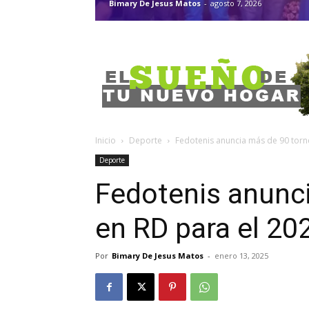
Bimary De Jesus Matos
-
agosto 7, 2026
Inicio
Deporte
Fedotenis anuncia más de 90 torn
Deporte
Fedotenis anunc
en RD para el 20
Por
Bimary De Jesus Matos
-
enero 13, 2025