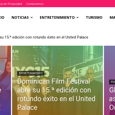
ica de Privacidad
Contactenos
CIO
NOTICIAS
ENTRETENIMIENTO
TURISMO
M
su 15.ª edición con rotundo éxito en el United Palace
ENTRETENIMIENTO
Dominican Film Festival
PO
e
abre su 15.ª edición con
Gl
l
rotundo éxito en el United
a
Palace
O