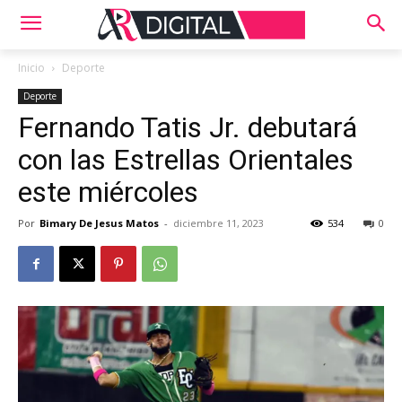
Inicio
Deporte
Deporte
Fernando Tatis Jr. debutará
con las Estrellas Orientales
este miércoles
Por
Bimary De Jesus Matos
-
diciembre 11, 2023
534
0