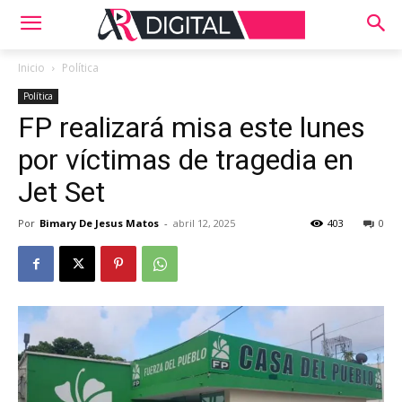
Inicio
Política
Política
FP realizará misa este lunes
por víctimas de tragedia en
Jet Set
Por
Bimary De Jesus Matos
-
abril 12, 2025
403
0