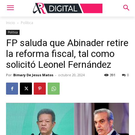
Inicio
Política
Política
FP saluda que Abinader retire
la reforma fiscal, tal como
solicitó Leonel Fernández
Por
Bimary De Jesus Matos
-
octubre 20, 2024
391
0