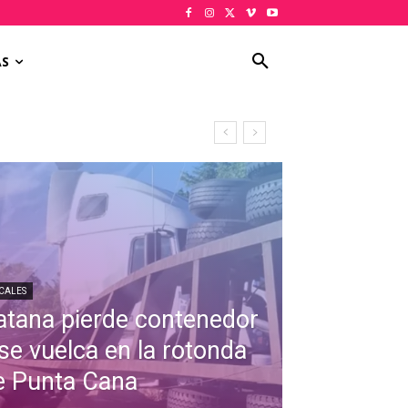
AS
CALES
atana pierde contenedor
 se vuelca en la rotonda
e Punta Cana