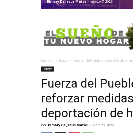
Bimary De Jesus Matos
-
agosto 7, 2026
Inicio
Política
Fuerza del Pueblo pide al Gobierno
Política
Fuerza del Puebl
reforzar medidas
deportación de h
Por
Bimary De Jesus Matos
-
junio 28, 2025