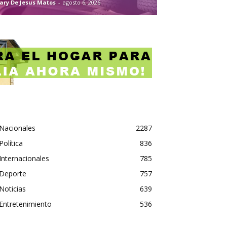
ary De Jesus Matos
-
agosto 6, 2026
Nacionales
2287
Política
836
Internacionales
785
Deporte
757
Noticias
639
Entretenimiento
536