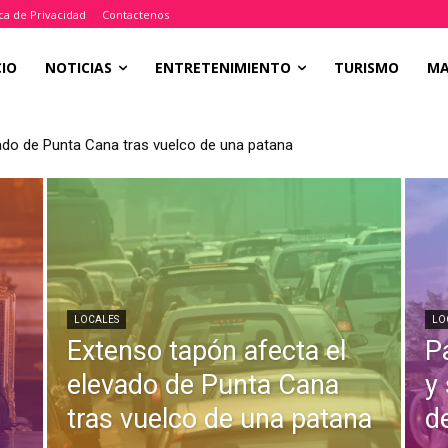
ica de Privacidad
Contactenos
CIO
NOTICIAS
ENTRETENIMIENTO
TURISMO
M
ado de Punta Cana tras vuelco de una patana
LOCALES
LO
Extenso tapón afecta el
P
a
elevado de Punta Cana
y
tras vuelco de una patana
d