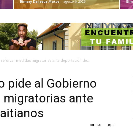
Bimary De Jesus Matos
-
agosto 6, 2026
Bim
 reforzar medidas migratorias ante deportación de...
o pide al Gobierno
 migratorias ante
aitianos
370
0