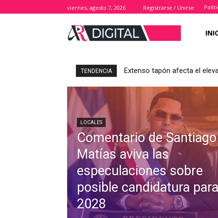
Polít
viernes, agosto 7, 2026
Registrarse / Unirse
INI
Extenso tapón afecta el elev
TENDENCIA
LOCALES
Comentario de Santiago
Matías aviva las
especulaciones sobre
posible candidatura par
2028