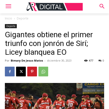
Inicio
Deporte
Deporte
Gigantes obtiene el primer
triunfo con jonrón de Sirí;
Licey blanquea EO
Por
Bimary De Jesus Matos
-
diciembre 30, 2023
477
0