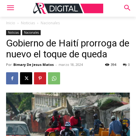
Inicio
Noticias
Nacionales
Noticias
Nacionales
Gobierno de Haití prorroga de
nuevo el toque de queda
Por
Bimary De Jesus Matos
-
marzo 18, 2024
394
0