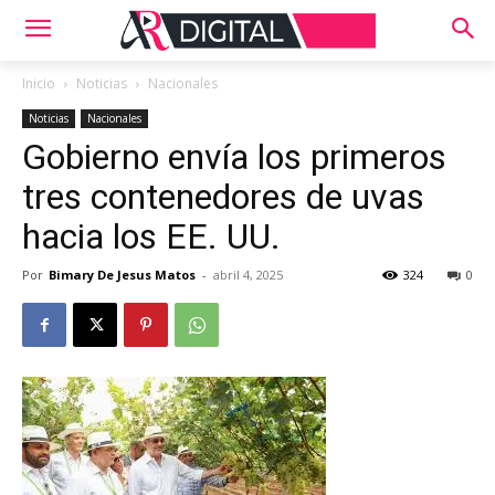
Inicio
Noticias
Nacionales
Noticias
Nacionales
Gobierno envía los primeros
tres contenedores de uvas
hacia los EE. UU.
Por
Bimary De Jesus Matos
-
abril 4, 2025
324
0