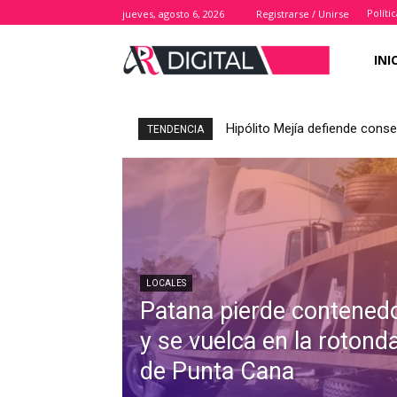
Políti
jueves, agosto 6, 2026
Registrarse / Unirse
INI
Hipólito Mejía defiende cons
TENDENCIA
LOCALES
Patana pierde contened
y se vuelca en la rotond
de Punta Cana