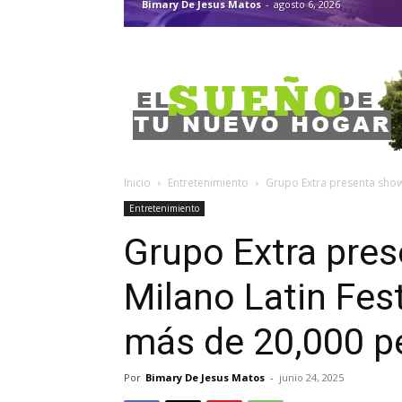
Bimary De Jesus Matos
-
agosto 6, 2026
Inicio
Entretenimiento
Grupo Extra presenta show 
Entretenimiento
Grupo Extra pres
Milano Latin Fes
más de 20,000 p
Por
Bimary De Jesus Matos
-
junio 24, 2025