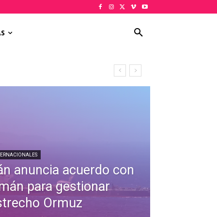
AS
TERNACIONALES
rán anuncia acuerdo con
mán para gestionar
strecho Ormuz