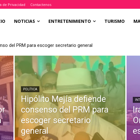
ca de Privacidad
Contactenos
CIO
NOTICIAS
ENTRETENIMIENTO
TURISMO
M
enso del PRM para escoger secretario general
POLÍTICA
Hipólito Mejía defiende
IN
or
consenso del PRM para
I
a
escoger secretario
O
general
e