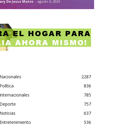
ary De Jesus Matos
-
agosto 6, 2026
Nacionales
2287
Política
836
Internacionales
785
Deporte
757
Noticias
637
Entretenimiento
536