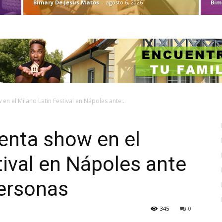
Bimary De Jesus Matos
-
agosto 6, 2026
Bim
en el Milano Latin Festival en Nápoles ante...
enta show en el
tival en Nápoles ante
ersonas
345
0