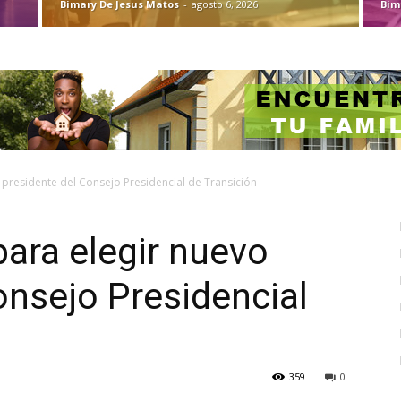
Bimary De Jesus Matos
-
agosto 6, 2026
Bim
 presidente del Consejo Presidencial de Transición
para elegir nuevo
onsejo Presidencial
359
0