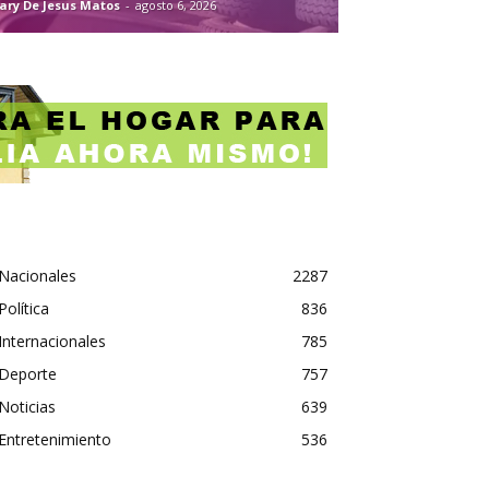
ary De Jesus Matos
-
agosto 6, 2026
Nacionales
2287
Política
836
Internacionales
785
Deporte
757
Noticias
639
Entretenimiento
536