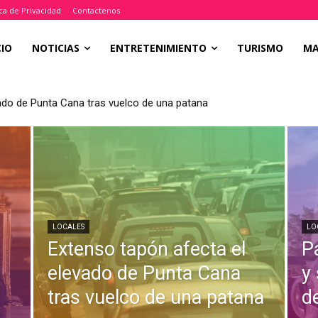
ica de Privacidad
Contactenos
CIO
NOTICIAS
ENTRETENIMIENTO
TURISMO
M
ado de Punta Cana tras vuelco de una patana
LOCALES
LO
Extenso tapón afecta el
P
a
elevado de Punta Cana
y
tras vuelco de una patana
d