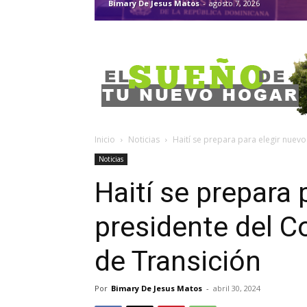
Bimary De Jesus Matos
-
agosto 7, 2026
Inicio
Noticias
Haití se prepara para elegir nuevo
Noticias
Haití se prepara 
presidente del C
de Transición
Por
Bimary De Jesus Matos
-
abril 30, 2024