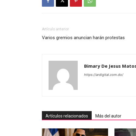
Artículo anterior
Varios gremios anuncian harán protestas
Bimary De Jesus Mato
https://ardigital.com.do/
Artículos relacionados
Más del autor