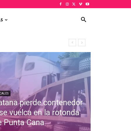
AS
CALES
atana pierde contenedor
 se vuelca en la rotonda
e Punta Cana