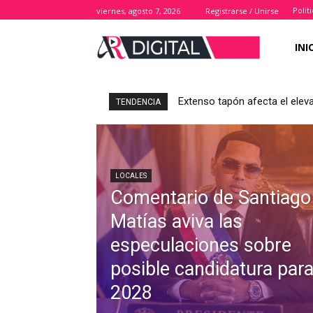
Polít
viernes, agosto 7, 2026
Registrarse / Unirse
INI
Extenso tapón afecta el elev
TENDENCIA
LOCALES
Comentario de Santiago
Matías aviva las
especulaciones sobre
posible candidatura par
2028