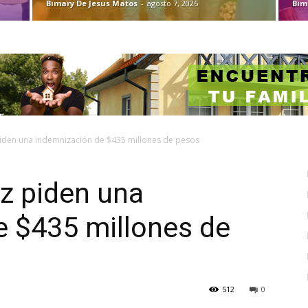
Bimary De Jesus Matos
-
agosto 7, 2026
Bim
piden una indemnización de $435 millones de pesos
z piden una
e $435 millones de
512
0