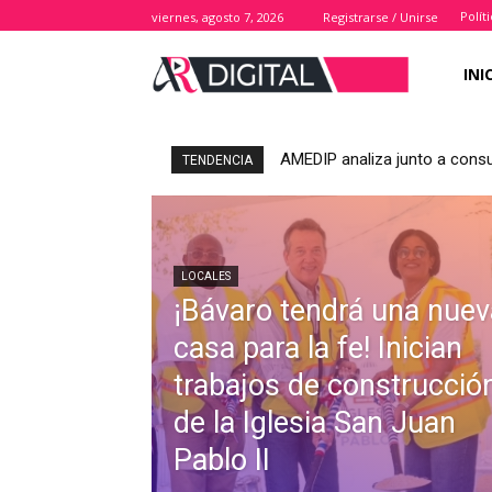
Polít
viernes, agosto 7, 2026
Registrarse / Unirse
INI
AMEDIP analiza junto a consu
TENDENCIA
LOCALES
¡Bávaro tendrá una nuev
casa para la fe! Inician
trabajos de construcció
de la Iglesia San Juan
Pablo II