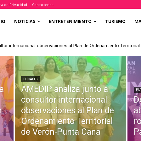
ica de Privacidad
Contactenos
CIO
NOTICIAS
ENTRETENIMIENTO
TURISMO
M
ltor internacional observaciones al Plan de Ordenamiento Territori
LOCALES
a
AMEDIP analiza junto a
EN
consultor internacional
D
n
observaciones al Plan de
a
Ordenamiento Territorial
r
de Verón-Punta Cana
P