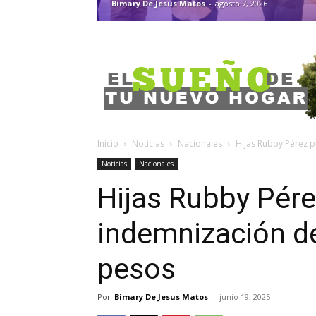
Bimary De Jesus Matos
-
agosto 7, 2026
Inicio
Noticias
Nacionales
Hijas Rubby Pérez 
Noticias
Nacionales
Hijas Rubby Pére
indemnización d
pesos
Por
Bimary De Jesus Matos
-
junio 19, 2025