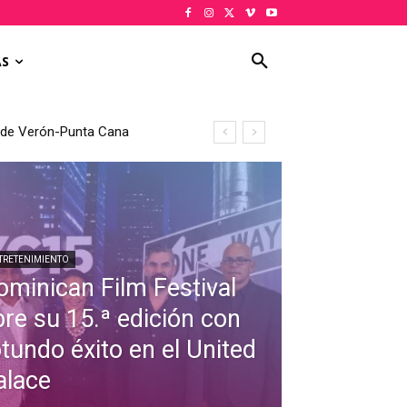
AS
al de Verón-Punta Cana
TRETENIMIENTO
ominican Film Festival
bre su 15.ª edición con
otundo éxito en el United
alace