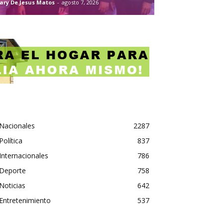
ary De Jesus Matos
-
agosto 7, 2026
Nacionales
2287
Política
837
Internacionales
786
Deporte
758
Noticias
642
Entretenimiento
537