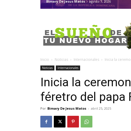
Bimary De Jesus Matos
-
agosto 7, 2026
Inicio
Noticias
Internacionales
Inicia la ceremo
Noticias
Internacionales
Inicia la ceremon
féretro del papa
Por
Bimary De Jesus Matos
-
abril 25, 2025