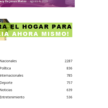
ary De Jesus Matos
-
agosto 6, 2026
Nacionales
2287
Política
836
Internacionales
785
Deporte
757
Noticias
639
Entretenimiento
536