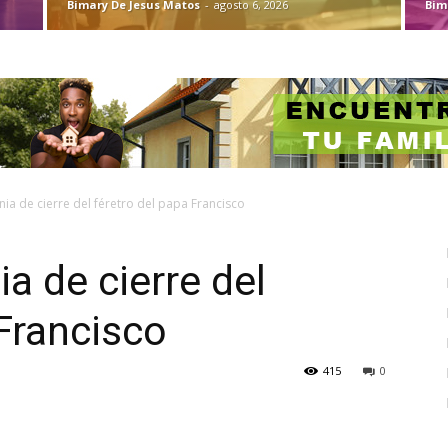
Bimary De Jesus Matos
-
agosto 6, 2026
Bim
nia de cierre del féretro del papa Francisco
ia de cierre del
 Francisco
415
0