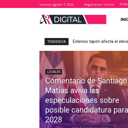
Polít
viernes, agosto 7, 2026
Registrarse / Unirse
INI
Extenso tapón afecta el elev
TENDENCIA
LOCALES
Comentario de Santiago
Matías aviva las
especulaciones sobre
posible candidatura par
2028