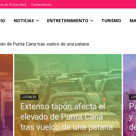
ica de Privacidad
Contactenos
CIO
NOTICIAS
ENTRETENIMIENTO
TURISMO
M
ado de Punta Cana tras vuelco de una patana
LOCALES
LO
Extenso tapón afecta el
P
a
elevado de Punta Cana
y
tras vuelco de una patana
d