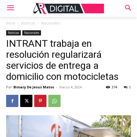
Inicio
Noticias
Nacionales
Noticias
Nacionales
INTRANT trabaja en
resolución regularizará
servicios de entrega a
domicilio con motocicletas
Por
Bimary De Jesus Matos
-
marzo 4, 2024
374
0