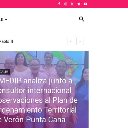
AS
ablo II
CALES
MEDIP analiza junto a
onsultor internacional
bservaciones al Plan de
rdenamiento Territorial
e Verón-Punta Cana