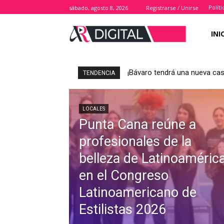
Polít
sábado, agosto 8, 2026
Registrarse / Unirse
INI
¡Bávaro tendrá una nueva casa
TENDENCIA
LOCALES
Punta Cana reúne a
profesionales de la
belleza de Latinoaméric
en el Congreso
Latinoamericano de
Estilistas 2026