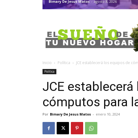
Bimary De Jesus Matos
-
agosto 8, 2026
Inicio
Política
JCE establecerá los equipos de có
Política
JCE establecerá 
cómputos para l
Por
Bimary De Jesus Matos
-
enero 10, 2024