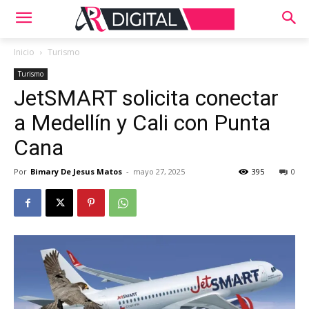
Inicio
Turismo
Turismo
JetSMART solicita conectar
a Medellín y Cali con Punta
Cana
Por
Bimary De Jesus Matos
-
mayo 27, 2025
395
0