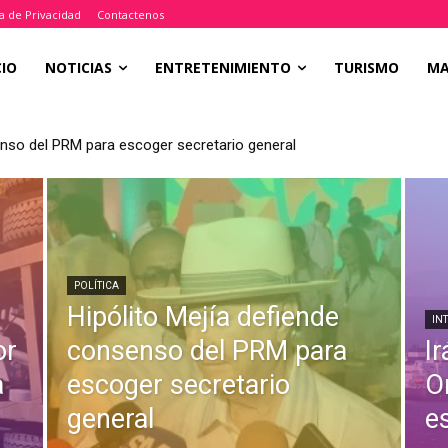
ca de Privacidad
Contactenos
CIO
NOTICIAS
ENTRETENIMIENTO
TURISMO
M
enso del PRM para escoger secretario general
POLÍTICA
Hipólito Mejía defiende
IN
or
consenso del PRM para
I
a
escoger secretario
O
general
e