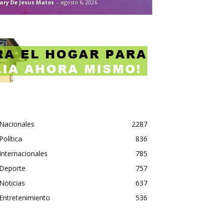
ary De Jesus Matos
-
agosto 6, 2026
Nacionales
2287
Política
836
Internacionales
785
Deporte
757
Noticias
637
Entretenimiento
536