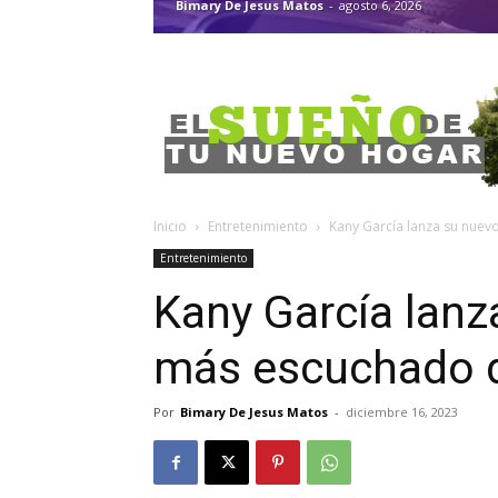
Bimary De Jesus Matos
-
agosto 6, 2026
Inicio
Entretenimiento
Kany García lanza su nuev
Entretenimiento
Kany García lanz
más escuchado d
Por
Bimary De Jesus Matos
-
diciembre 16, 2023