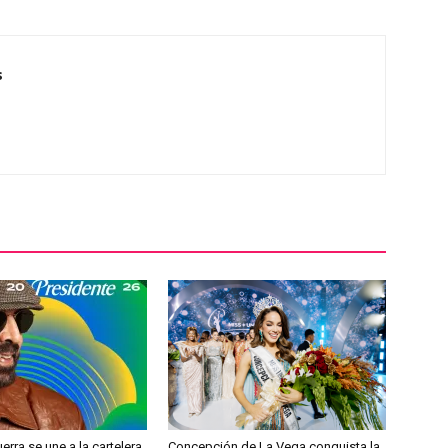
s
erra se une a la cartelera
Concepción de La Vega conquista la