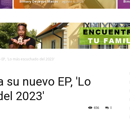
Bimary De Jesus Matos
-
agosto 6, 2026
Bim
o EP, 'Lo más escuchado del 2023′
a su nuevo EP, 'Lo
el 2023′
656
0