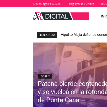
Políti
jueves, agosto 6, 2026
Registrarse / Unirse
INI
Hipólito Mejía defiende cons
TENDENCIA
LOCALES
Patana pierde contened
y se vuelca en la rotond
de Punta Cana