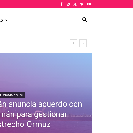
AS
TERNACIONALES
rán anuncia acuerdo con
mán para gestionar
strecho Ormuz