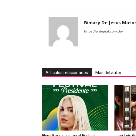
Bimary De Jesus Mato
https://ardigital.com.do/
Artículos relacionados
Más del autor
Elena Rose se suma al Festival
Juan Luis Gu